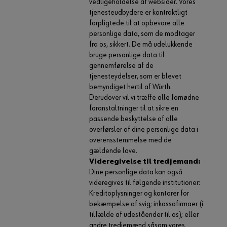
vedligeholdelse af websider. Vores
tjenesteudbydere er kontraktligt
forpligtede til at opbevare alle
personlige data, som de modtager
fra os, sikkert. De må udelukkende
bruge personlige data til
gennemførelse af de
tjenesteydelser, som er blevet
bemyndiget hertil af Würth.
Derudover vil vi træffe alle fornødne
foranstaltninger til at sikre en
passende beskyttelse af alle
overførsler af dine personlige data i
overensstemmelse med de
gældende love.
Videregivelse til tredjemand:
Dine personlige data kan også
videregives til følgende institutioner:
Kreditoplysninger og kontorer for
bekæmpelse af svig; inkassofirmaer (i
tilfælde af udeståender til os); eller
andre tredjemænd såsom vores