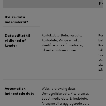
(tr
Hvilke data
indsamler vi?
Kontaktdata, Betalingsdata,
Kont
Data stillet til
Kontodata, Øvrige entydigt
Betal
rådighed af
identificerbare informationer,
Kont
kunden
Sikkerhedsinformationer
Sikke
Socia
Øvrig
ident
infor
Automatisk
Website-browsing data,
indhentede data
Demografiske data, Præferencer,
Social-media-data, Enhedsdata,
Anonyme eller aggregerede data