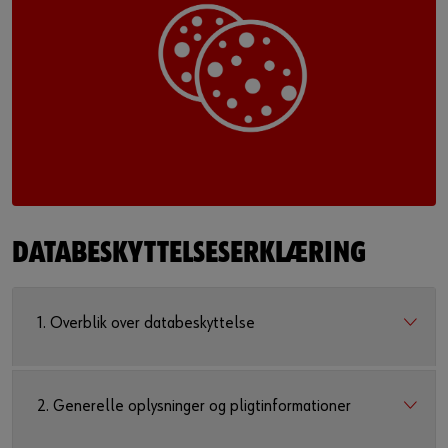
Login
Leverandørintegration
eller
Vil du gerne være onlinekunde?
Tilmeld dig her ved at følge tre enkle trin. Herefter kan du
bruge alle funktioner i butikken
Kun salg til erhvervskunder
DATABESKYTTELSESERKLÆRING
Tilmeld dig nu
1. Overblik over databeskyttelse
2. Generelle oplysninger og pligtinformationer