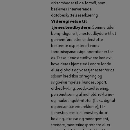
virksomheder til de formål, som
beskrives i nærværende
databeskyttelseserklæring.
Videregivelse til
tjenesteudbydere:
Somme tider
bemyndiger vi tjenesteudbydere til at
gennemføre eller understøtte
bestemte aspekter af vores
forretningsmæssige operationer for
os. Disse tjenesteudbydere kan evt.
have deres hjemsted i andre lande
eller globalt og yder tjenester for os
såsom kreditkortafregning og
svigbekæmpelse, kundesupport,
ordreafvikling, produktudlevering,
personalisering af indhold, reklame-
og marketingaktiviteter (f.eks. digital
og personaliseret reklame), IT-
tjenester, e-mail-tjenester, data-
hosting, inkasso og management,
trænere, monteringspartnere eller