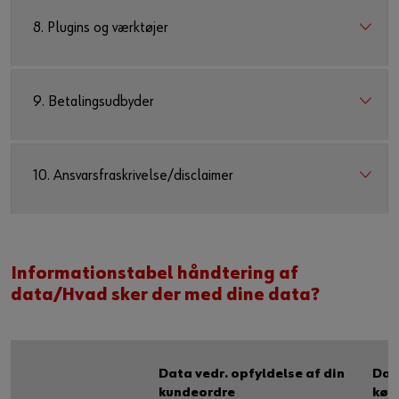
8. Plugins og værktøjer
9. Betalingsudbyder
10. Ansvarsfraskrivelse/disclaimer
Informationstabel håndtering af
data/Hvad sker der med dine data?
Data vedr. opfyldelse af din
Dat
kundeordre
køb