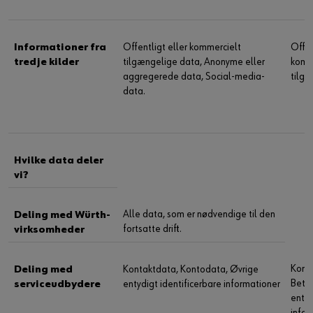
Informationer fra
Offentligt eller kommercielt
Offen
tredje kilder
tilgængelige data, Anonyme eller
komm
aggregerede data, Social-media-
tilgæ
data.
Hvilke data deler
vi?
Alle data, som er nødvendige til den
Deling med Würth-
fortsatte drift.
virksomheder
Kont
Deling med
Kontaktdata, Kontodata, Øvrige
Betal
serviceudbydere
entydigt identificerbare informationer
entyd
infor