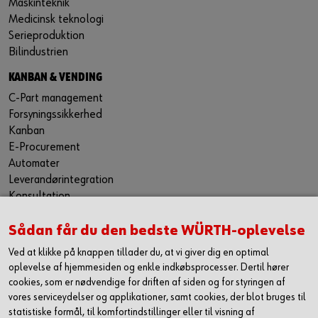
Maskinteknik
Medicinsk teknologi
Serieproduktion
Bilindustrien
KANBAN & VENDING
C-Part management
Forsyningssikkerhed
Kanban
E-Procurement
Automater
Leverandørintegration
Konsultation
PRODUKTER
Sådan får du den bedste WÜRTH-oplevelse
Produktgrupper
Ved at klikke på knappen tillader du, at vi giver dig en optimal
C-parts innovationer
oplevelse af hjemmesiden og enkle indkøbsprocesser. Dertil hører
Arbejdssikkerhed
cookies, som er nødvendige for driften af siden og for styringen af
Fastgørelseselementer
vores serviceydelser og applikationer, samt cookies, der blot bruges til
Individuelle specialdele
statistiske formål, til komfortindstillinger eller til visning af