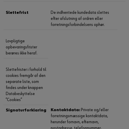
Slettefrist
De indhentede kundedata slettes
efter afslutning af ordren eller
forretningsforbindelsens ophør.
Lovpligtige
opbevaringsfrister
berøres ikke heraf.
Slettefrister i forhold til
cookies fremgår af den
separate liste, som
findes under knappen
Databeskyttelse
”Cookies”
Kontaktdata:
Private og/eller
Signaturforklaring
forretningsmæssige kontaktdata,
herunder fornavn, efternavn,
postadresse, telefonnummer,