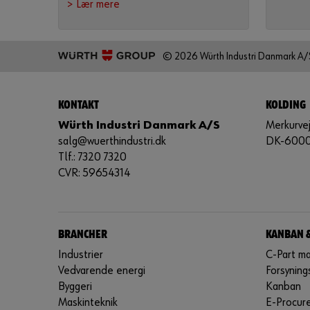
> Lær mere
© 2026 Würth Industri Danmark A/
KONTAKT
KOLDING
Würth Industri Danmark A/S
Merkurvej
salg@wuerthindustri.dk
DK-6000
Tlf.: 7320 7320
CVR: 59654314
BRANCHER
KANBAN 
Industrier
C-Part m
Vedvarende energi
Forsyning
Byggeri
Kanban
Maskinteknik
E-Procur