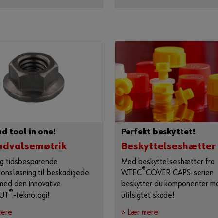
d tool in one!
Perfekt beskyttet!
ndvalsemøtrik
Beskyttelseshætter
og tidsbesparende
Med beskyttelseshætter fra
®
ionsløsning til beskadigede
W.TEC
COVER CAPS-serien
med den innovative
beskytter du komponenter m
®
UT
-teknologi!
utilsigtet skade!
mere
> Lær mere