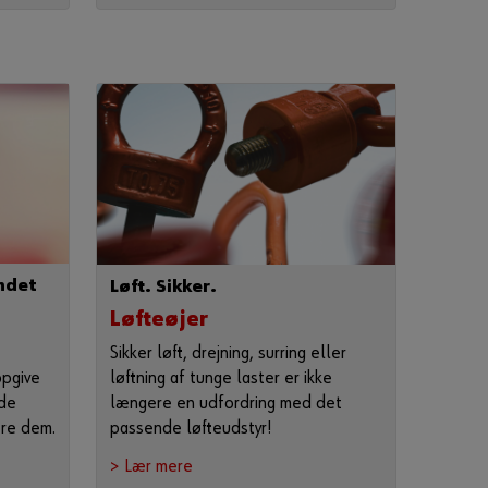
k
o
d
e
?
Husk
loginoplysninger
Login
ndet
Løft. Sikker.
Løfteøjer
eller
Sikker løft, drejning, surring eller
løftning af tunge laster er ikke
opgive
længere en udfordring med det
de
V
i
passende løfteudstyr!
ere dem.
l
d
> Lær mere
u