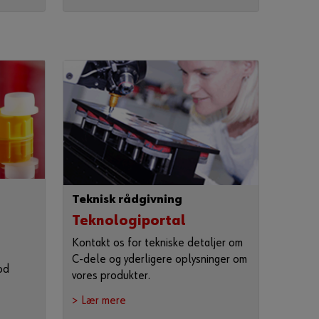
g
e
r
n
e
v
æ
r
e
o
n
l
i
n
e
Teknisk rådgivning
k
u
Teknologiportal
n
d
Kontakt os for tekniske detaljer om
e
C-dele og yderligere oplysninger om
?
od
vores produkter.
T
> Lær mere
i