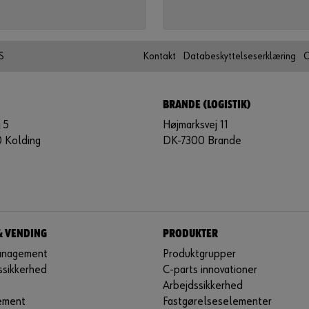
S
Kontakt
Databeskyttelseserklæring
C
BRANDE (LOGISTIK)
 5
Højmarksvej 11
 Kolding
DK-7300 Brande
& VENDING
PRODUKTER
anagement
Produktgrupper
ssikkerhed
C-parts innovationer
Arbejdssikkerhed
ement
Fastgørelseselementer