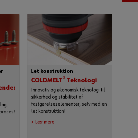
a
r
d
u
g
l
e
m
t
d
er
Let konstruktion
i
®
COLDMELT
Teknologi
n
ende:
a
Innovativ og økonomisk teknologi til
d
sikkerhed og stabilitet af
g
fastgørelseselementer, selv med en
lag,
a
let konstruktion!
proces!
n
> Lær mere
g
s