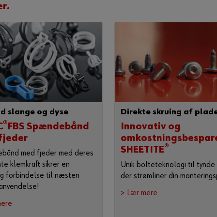
r.
nd slange og dyse
Direkte skruing af plad
®
C
FBS Spændebånd
Innovativ og
fjeder
omkostningsbespar
®
SHEETITE
bånd med fjeder med deres
te klemkraft sikrer en
Unik bolteteknologi til tynde 
ig forbindelse til næsten
der strømliner din monterings
anvendelse!
> Lær mere
mere