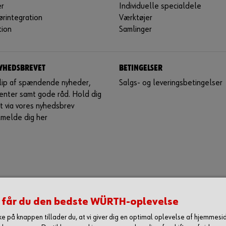
r
Individuelle specialdele
rintegration
Værktøjer
tion
Samlinger
NYHEDSBREVET
BETINGELSER
glip af spændende nyheder,
Salgs- og leveringsbetingelser
enter samt gode råd. Hold dig
 via vores nyhedsbrev
lmelde dig her
 får du den bedste WÜRTH-oplevelse
kke på knappen tillader du, at vi giver dig en optimal oplevelse af hjemmes