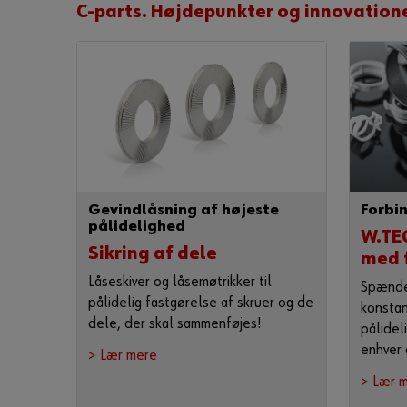
C-parts. Højdepunkter og innovatione
Gevindlåsning af højeste
Forbi
pålidelighed
W.TE
Sikring af dele
med 
Låseskiver og låsemøtrikker til
Spænde
pålidelig fastgørelse af skruer og de
konstan
dele, der skal sammenføjes!
pålidel
enhver 
> Lær mere
> Lær 