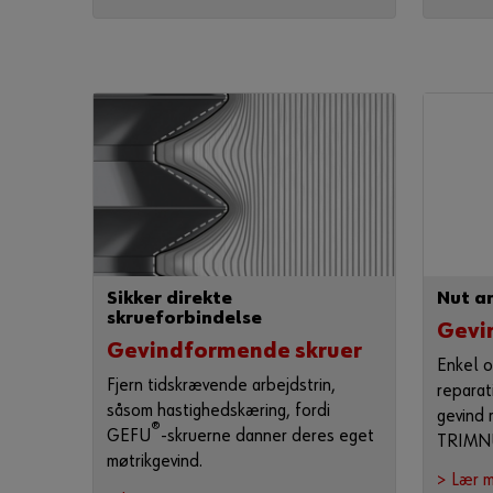
Sikker direkte
Nut an
skrueforbindelse
Gevi
Gevindformende skruer
Enkel 
Fjern tidskrævende arbejdstrin,
reparat
såsom hastighedskæring, fordi
gevind 
®
GEFU
-skruerne danner deres eget
TRIMN
møtrikgevind.
> Lær 