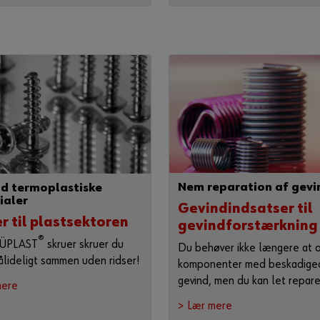
Nem reparation af gevi
nd termoplastiske
ialer
Gevindindsatser til
r til plastsektoren
gevindforstærkning
®
ÜPLAST
skruer skruer du
Du behøver ikke længere at 
ålideligt sammen uden ridser!
komponenter med beskadige
gevind, men du kan let repar
mere
> Lær mere