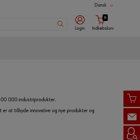
Dansk
0
Login
Indkøbskurv
Kundenummer
Partnernummer
400 000 industriprodukter.
Adgangskode
t er at tilbyde innovative og nye produkter og
H