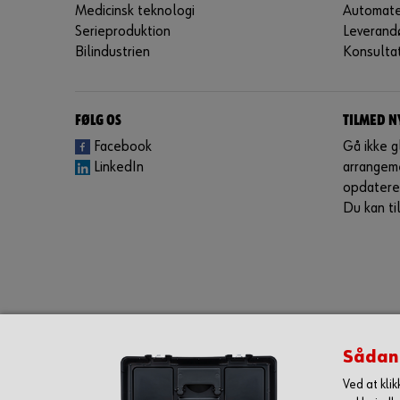
Medicinsk teknologi
Automate
Serieproduktion
Leverandø
Bilindustrien
Konsulta
FØLG OS
TILMED 
Facebook
Gå ikke 
LinkedIn
arrangem
opdateret
Du kan ti
Sådan
Ved at kli