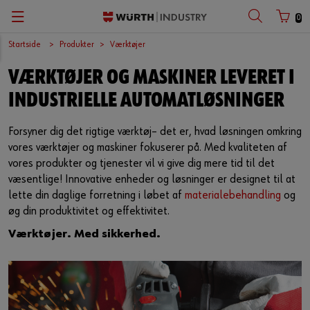
0
Startside
Produkter
Værktøjer
Zurück
Zurück
Zurück
Zurück
Zurück
Zurück
Zurück
VÆRKTØJER OG MASKINER LEVERET I
Bilindustrien
C-Parts
Anvendelsesspecifikke produkter
Kvalitet og tech
Arrangementer
Dansk
Kundenummer
INDUSTRIELLE AUTOMATLØSNINGER
Cargo
E-Procurement
Værktøjer
Kvalitet og processtyring
Nyhedsbrev
English
Forsyner dig det rigtige værktøj– det er, hvad løsningen omkring
Partnernummer
vores værktøjer og maskiner fokuserer på. Med kvaliteten af
Maskinteknik
Kanban
Arbejdssikkerhed
CAD databasen
Compliance
vores produkter og tjenester vil vi give dig mere tid til det
væsentlige! Innovative enheder og løsninger er designet til at
Medicinsk teknologi
Rådgivning
Forbindelseselementer
Innovation
Kontakt
lette din daglige forretning i løbet af
materialebehandling
og
Adgangskode
øg din produktivitet og effektivitet.
Serieproduktion
Automater
Samlinger
Akkrediteret testlaboratorium
Værktøjer. Med sikkerhed.
Vedvarende energi
Bestillingsmuligheder
Specialdele
Har du glemt din adgangskode?
Husk loginoplysninger
Forsyningssikkerhed
Tekniske kemikalier