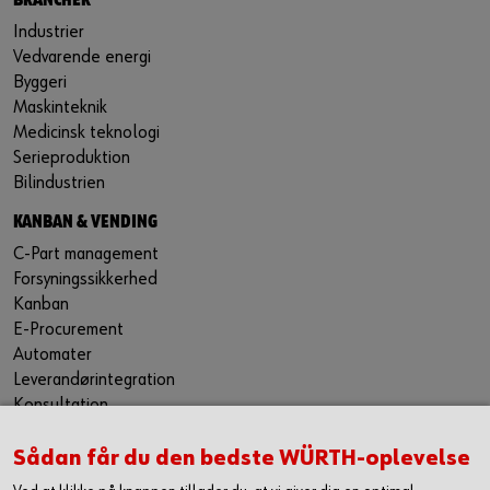
BRANCHER
Industrier
Vedvarende energi
Byggeri
Maskinteknik
Medicinsk teknologi
Serieproduktion
Bilindustrien
KANBAN & VENDING
C-Part management
Forsyningssikkerhed
Kanban
E-Procurement
Automater
Leverandørintegration
Konsultation
PRODUKTER
Sådan får du den bedste WÜRTH-oplevelse
Produktgrupper