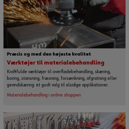
Login
Leverandørintegration
eller
Vil du gerne være onlinekunde?
Tilmeld dig her ved at følge tre enkle trin. Herefter kan du
Præcis og med den højeste kvalitet
bruge alle funktioner i butikken
Værktøjer til materialebehandling
Kun salg til erhvervskunder
Kraftfulde værktøjer til overfladebehandling, skæring,
boring, stansning, fræsning, forsænkning, afgratning eller
Tilmeld dig nu
gevindskæring: et godt valg til alsidige applikationer.
Materialebehandling i online shoppen