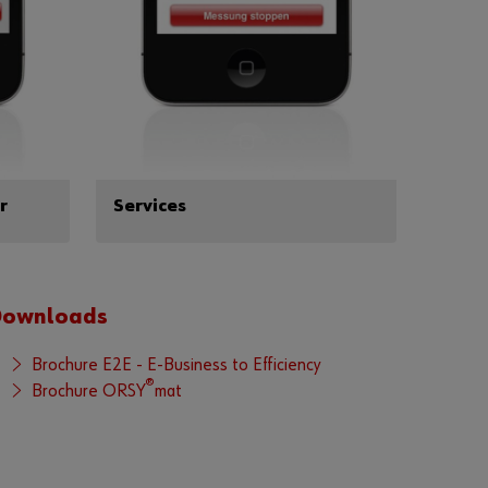
l
m
e
l
d
d
i
g
h
r
Services
Hom
e
r
v
e
Downloads
d
a
Brochure E2E - E-Business to Efficiency
t
®
Brochure ORSY
mat
f
ø
l
g