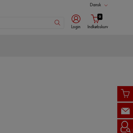
Dansk
0
Login
Indkøbskurv
Kundenummer
Partnernummer
Adgangskode
H