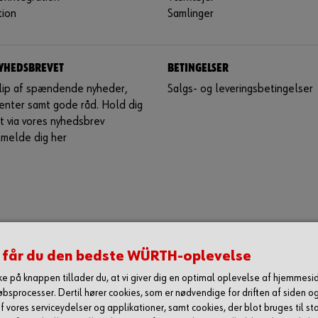
tion
Samlinger
NYHEDSBREVET
BETINGELSER
glip af spændende nyheder,
Salgs- og leveringsbetingelser
enter samt gode råd. Hold dig
 via vores nyhedsbrev
lmelde dig her
 får du den bedste WÜRTH-oplevelse
kke på knappen tillader du, at vi giver dig en optimal oplevelse af hjemmes
øbsprocesser. Dertil hører cookies, som er nødvendige for driften af siden og
f vores serviceydelser og applikationer, samt cookies, der blot bruges til sta