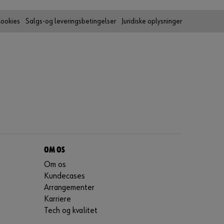
e
t
ookies
Salgs-og leveringsbetingelser
Juridiske oplysninger
r
e
e
n
k
l
e
t
r
i
n
OM OS
.
Om os
H
Kundecases
e
Arrangementer
r
Karriere
e
Tech og kvalitet
f