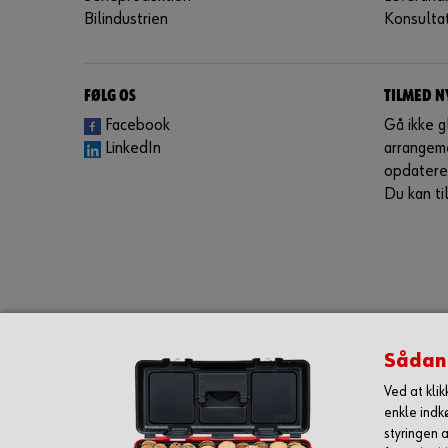
Bilindustrien
Konsulta
FØLG OS
TILMED 
Facebook
Gå ikke 
LinkedIn
arrangem
opdateret
Du kan ti
Sådan
Ved at kli
enkle indk
styringen a