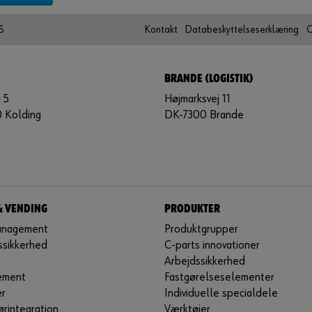
S
Kontakt
Databeskyttelseserklæring
C
BRANDE (LOGISTIK)
 5
Højmarksvej 11
 Kolding
DK-7300 Brande
& VENDING
PRODUKTER
anagement
Produktgrupper
ssikkerhed
C-parts innovationer
Arbejdssikkerhed
ement
Fastgørelseselementer
r
Individuelle specialdele
rintegration
Værktøjer