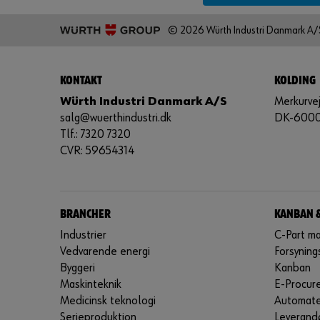
© 2026 Würth Industri Danmark A/
KONTAKT
KOLDING
Würth Industri Danmark A/S
Merkurvej
salg@wuerthindustri.dk
DK-6000
Tlf.: 7320 7320
CVR: 59654314
BRANCHER
KANBAN 
Industrier
C-Part m
Vedvarende energi
Forsyning
Byggeri
Kanban
Maskinteknik
E-Procur
Medicinsk teknologi
Automate
Serieproduktion
Leverandø