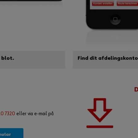
 blot.
Find dit afdelingskonto
20 7320
eller via e-mail på
mular